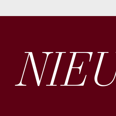
NIEU
Ons publi