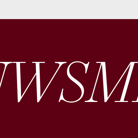
WS­ME
ek praat terug