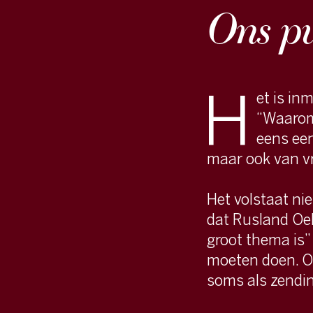
H
et is inmiddels 
“Waarom zijn jull
eens een vraag, h
maar ook van vrienden, 
Het volstaat niet te an
dat Rusland Oekraïne bi
groot thema is” en dat 
moeten doen. Ons publie
soms als zendingsdrang
Op NU.nl zie je waartoe 
verschillende mensen in
discussieplatform NUjij
NU-redactie er minimaal
(uitleg)artikelen te mak
vragen, schatplichtig als