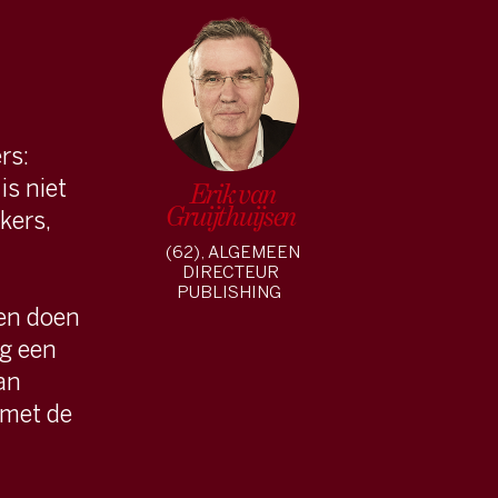
Erik van
ruijthuijsen
62), ALGEMEEN
DIRECTEUR
PUBLISHING
17
/
41