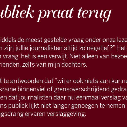
de meest gestelde vraag onder onze lezers:
ie journalisten altijd zo negatief?” Het is niet
G
et is een verwijt. Niet alleen van bezoekers,
zelfs van mijn dochters.
(
twoorden dat “wij er ook niets aan kunnen doen
nnenviel of grensoverschrijdend gedrag een
journalisten daar nu eenmaal verslag van
k lijkt niet langer genoegen te nemen met de
 ervaren verslaggeving.
dat leidt. Elke dag wordt er door zo’n 10.000
 totaal 25.000 keer gereageerd op het
. Daar zitten ook veel vragen tussen, waarvan de
 één (vaak gestelde) gebruikt om nieuwe
en. VTM Nieuws stelt kijkers al langer dergelijke
 het is aan het motto ‘Wij zijn er voor u’. Onze