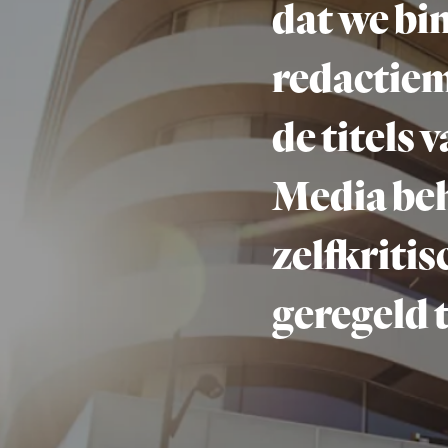
de titels van 
Media behalv
zelfkritisch, 
geregeld trots 