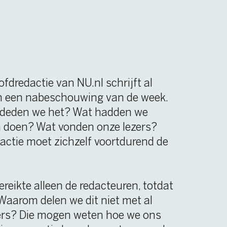
U.nl schrijft al
wing van de week.
Wat hadden we
en onze lezers?
elf voortdurend de
 redacteuren, totdat
dit niet met al
eten hoe we ons
erde eerst vragende
 de rubriek ‘Van de
gepubliceerd,
ezers en