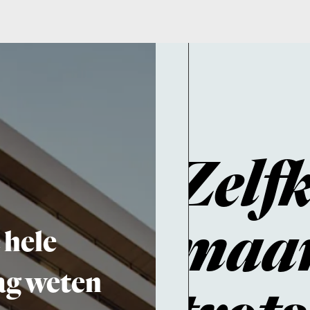
Zelfkriti
maar oo
e
eten
trots
 de
n van