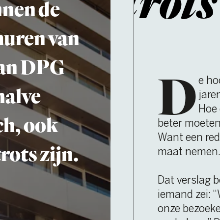
DPG
D
e hoofdredactie van N
e
jaren een na­beschou
Hoe deden we het? 
ook
beter moeten doen? Wat vond
Want een redactie moet zichz
zijn.
maat nemen.
Dat verslag bereikte alleen de
iemand zei: “Waarom delen we 
onze bezoekers? Die mogen w
werk doen.” Die suggestie lev
blikken op en ver­volgens, toen
hoofdredactie’ op NU.nl werd 
wekelijks honderd­duizenden l
honderden reacties.