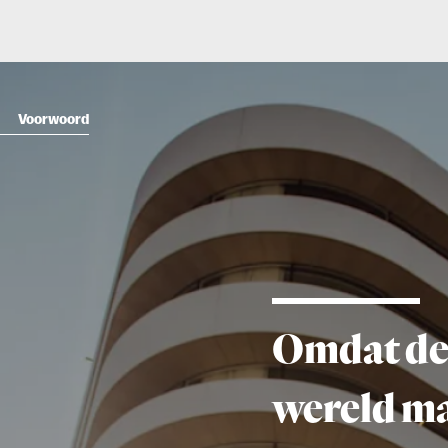
Voorwoord
Omdat de hel
wereld mag w
dat we binnen
redactie­mure