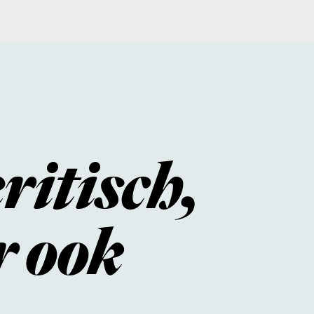
sch,
k