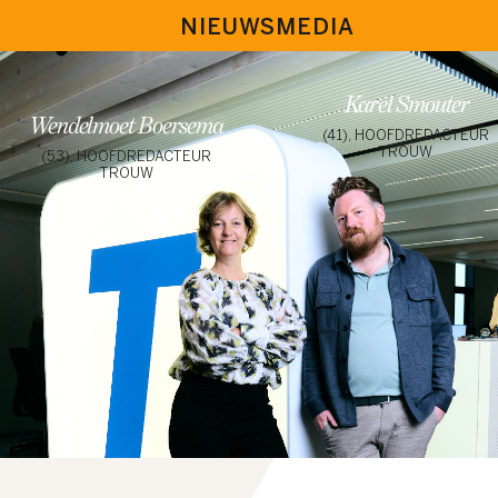
NIEUWSMEDIA
Karel Smouter
Wendelmoet Boersema
(41), HOOFDREDACTEUR
TROUW
(53), HOOFDREDACTEUR
TROUW